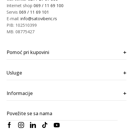
Internet shop
069 / 11 69 100
Servis
069 / 11 69 101
E-mail:
info@satoviberic.rs
PIB: 102510399
MB: 08775427
+
Pomoć pri kupovini
+
Usluge
+
Informacije
Povežite se sa nama