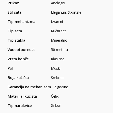
Prikaz
Analogni
Stil sata
Elegantni
,
Sportski
Tip mehanizma
Kvarcni
Tip sata
Ručni sat
Tip stakla
Mineralno
Vodootpornost
50 metara
Vrsta kopče
Klasična
Pol
Muški
Boja kućišta
Srebrna
Garancija na mehanizam
2 godine
Materijal kućišta
Čelik
Tip narukvice
Silikon