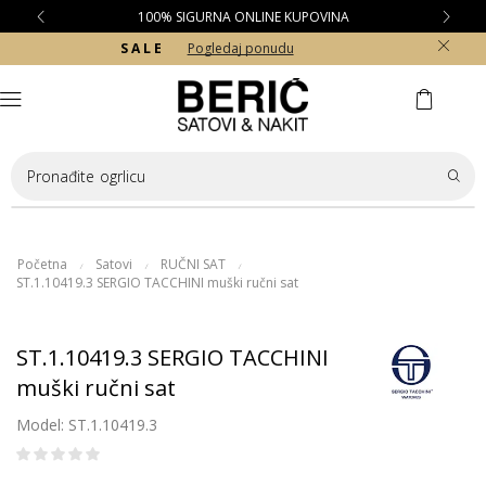
100% SIGURNA ONLINE KUPOVINA
S A L E
Pogledaj ponudu
Pronađite
ogrlicu
Početna
Satovi
RUČNI SAT
/
/
/
ST.1.10419.3 SERGIO TACCHINI muški ručni sat
ST.1.10419.3 SERGIO TACCHINI
muški ručni sat
Model: ST.1.10419.3