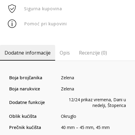
Sigurna kupovina
Pomoć pri kupovini
Dodatne informacije
Opis
Recenzije (0)
Boja brojčanika
Zelena
Boja narukvice
Zelena
12/24 prikaz vremena
,
Dani u
Dodatne funkcije
nedelji
,
Štoperica
Oblik kućišta
Okruglo
Prečnik kućišta
40 mm – 45 mm
,
45 mm