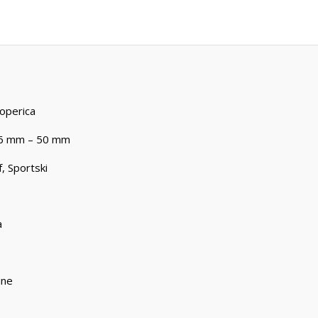
operica
6 mm – 50 mm
f
,
Sportski
a
ine