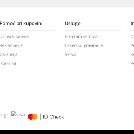
Pomoć pri kupovini
Usluge
I
Uslovi kupovine
Program vernosti
O
Reklamacije
Lasersko graviranje
P
Garancija
Servis
K
Isporuka
P