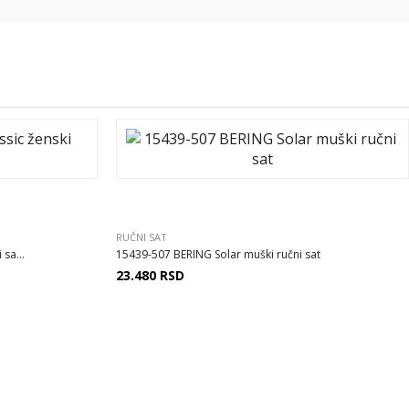
RUČNI SAT
sa...
15439-507 BERING Solar muški ručni sat
23.480
RSD