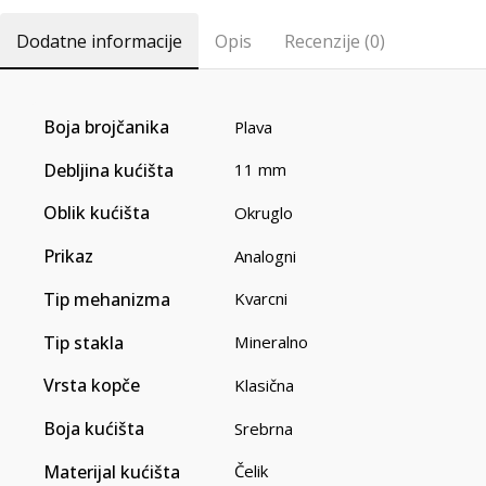
Dodatne informacije
Opis
Recenzije (0)
Boja brojčanika
Plava
Debljina kućišta
11 mm
Oblik kućišta
Okruglo
Prikaz
Analogni
Tip mehanizma
Kvarcni
Tip stakla
Mineralno
Vrsta kopče
Klasična
Boja kućišta
Srebrna
Materijal kućišta
Čelik