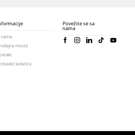
nformacije
Povežite se sa
nama
 nama
rodajna mesta
ontakt
ostavke kolačića