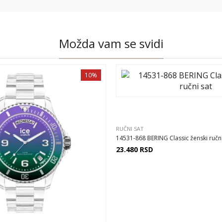
Možda vam se svidi
10%
RUČNI SAT
14531-868 BERING Classic ženski ručni 
23.480
RSD