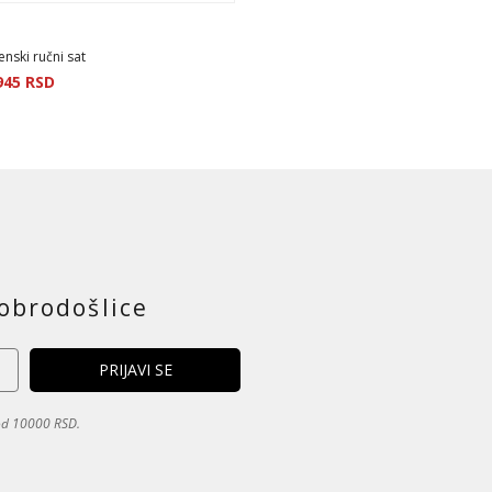
nski ručni sat
945
RSD
obrodošlice
 od 10000 RSD.