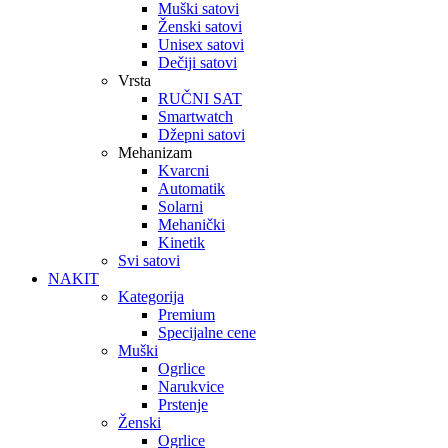
Muški satovi
Ženski satovi
Unisex satovi
Dečiji satovi
Vrsta
RUČNI SAT
Smartwatch
Džepni satovi
Mehanizam
Kvarcni
Automatik
Solarni
Mehanički
Kinetik
Svi satovi
NAKIT
Kategorija
Premium
Specijalne cene
Muški
Ogrlice
Narukvice
Prstenje
Ženski
Ogrlice