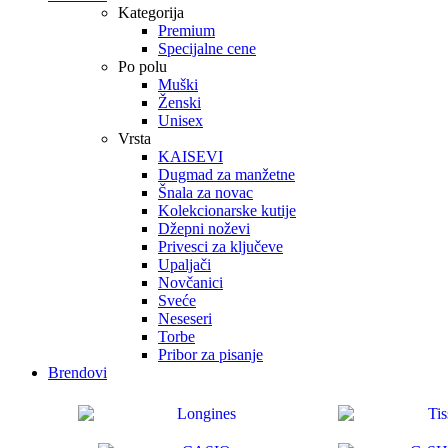
Kategorija
Premium
Specijalne cene
Po polu
Muški
Ženski
Unisex
Vrsta
KAISEVI
Dugmad za manžetne
Šnala za novac
Kolekcionarske kutije
Džepni noževi
Privesci za ključeve
Upaljači
Novčanici
Sveće
Neseseri
Torbe
Pribor za pisanje
Brendovi