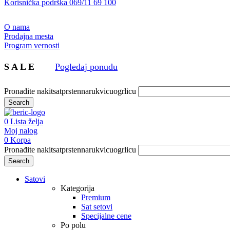
Korisnička podrška 069/11 69 100
O nama
Prodajna mesta
Program vernosti
S A L E
Pogledaj ponudu
Pronađite
nakit
sat
prsten
narukvicu
ogrlicu
Search
0
Lista želja
Moj nalog
0
Korpa
Pronađite
nakit
sat
prsten
narukvicu
ogrlicu
Search
Satovi
Kategorija
Premium
Sat setovi
Specijalne cene
Po polu