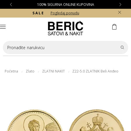
BESPLATNA DOSTAVA ZA KUPOVINE PREKO 10.000 RSD
S A L E
Pogledaj ponudu
Pronađite
narukvicu
Početna
Zlato
ZLATNI NAKIT
Z22-5.0 ZLATNIK Beli Anđeo
/
/
/