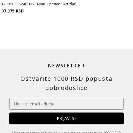
1230YGO/524BLUSH NAKIT- prsten 14ct zlat...
37.375
RSD
NEWSLETTER
Ostvarite 1000 RSD popusta
dobrodošlice
Može se iskoristiti za kupovinu u minimalnoj vrednosti od 10000 RSD.