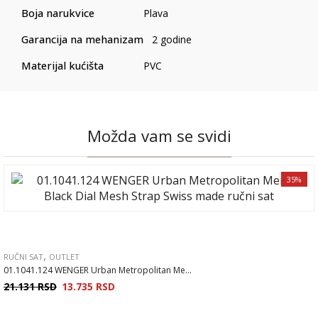
Boja narukvice
Plava
Garancija na mehanizam
2 godine
Materijal kućišta
PVC
Možda vam se svidi
35%
,
RUČNI SAT
OUTLET
01.1041.124 WENGER Urban Metropolitan Me...
21.131
RSD
13.735
RSD