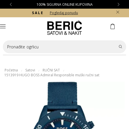
100% SIGURNA ONLINE KUPOVINA
S A L E
Pogledaj ponudu
Pronađite
ogrlicu
Početna
Satovi
RUČNI SAT
/
/
/
1513919 HUGO BOSS Admiral Responsible muški ručni sat