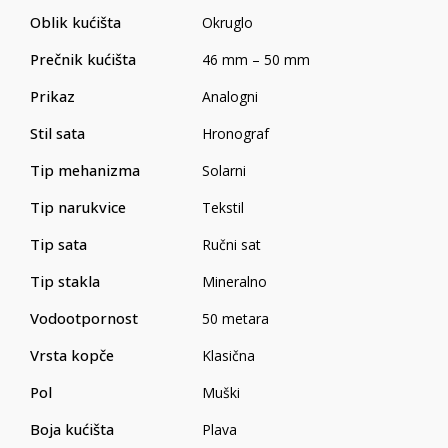
Oblik kućišta
Okruglo
Prečnik kućišta
46 mm – 50 mm
Prikaz
Analogni
Stil sata
Hronograf
Tip mehanizma
Solarni
Tip narukvice
Tekstil
Tip sata
Ručni sat
Tip stakla
Mineralno
Vodootpornost
50 metara
Vrsta kopče
Klasična
Pol
Muški
Boja kućišta
Plava