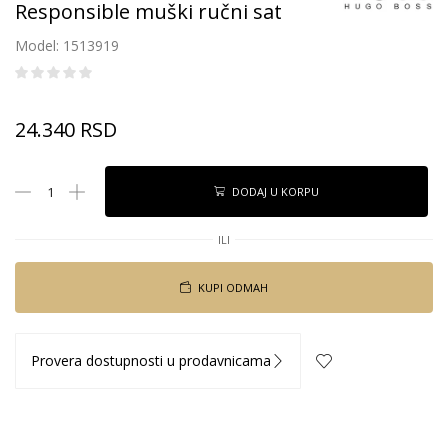
Responsible muški ručni sat
Model: 1513919
24.340
RSD
DODAJ U KORPU
ILI
KUPI ODMAH
Provera dostupnosti u prodavnicama