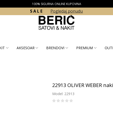
100% SIGURNA ONLINE KUPOVINA
S A L E
Pogledaj ponudu
KIT
AKSESOAR
BRENDOVI
PREMIUM
OUT
22913 OLIVER WEBER naki
Model: 22913