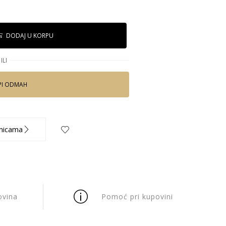
DODAJ U KORPU
ILI
PI ODMAH
nicama
ovina
Pomoć pri kupovini