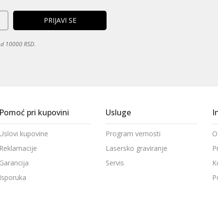
 od 10000 RSD.
Pomoć pri kupovini
Usluge
I
Uslovi kupovine
Program vernosti
O
Reklamacije
Lasersko graviranje
P
Garancija
Servis
K
Isporuka
P