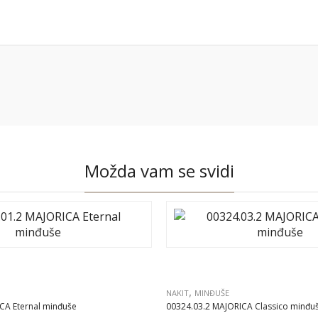
Možda vam se svidi
,
NAKIT
MINĐUŠE
CA Eternal minđuše
00324.03.2 MAJORICA Classico minđu