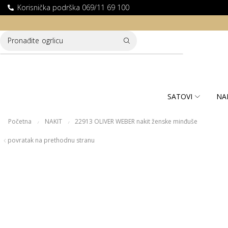
Korisnička podrška 069/11 69 100
LATNA DOSTAVA ZA KUPOVINE PREKO 10.000 RSD
Pronađite
ogrlicu
SATOVI
NA
Početna
NAKIT
22913 OLIVER WEBER nakit ženske minđuše
/
/
povratak na prethodnu stranu