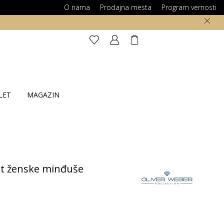
O nama
Prodajna mesta
Program vernosti
LET
MAGAZIN
t ženske minđuše