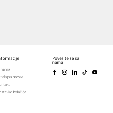
nformacije
Povežite se sa
nama
 nama
rodajna mesta
ontakt
ostavke kolačića