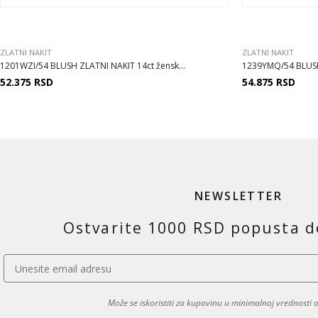
ZLATNI NAKIT
ZLATNI NAKIT
1201WZI/54 BLUSH ZLATNI NAKIT 14ct žensk...
1239YMQ/54 BLUSH N
52.375
RSD
54.875
RSD
NEWSLETTER
Ostvarite 1000 RSD popusta d
Može se iskoristiti za kupovinu u minimalnoj vrednosti