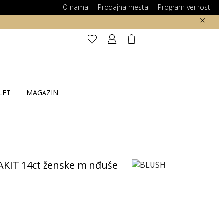
O nama
Prodajna mesta
Program vernosti
LET
MAGAZIN
KIT 14ct ženske minđuše