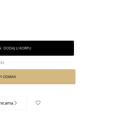
DODAJ U KORPU
ILI
PI ODMAH
nicama