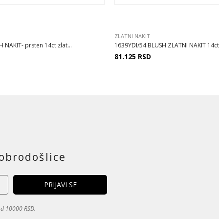
ZLATNI NAKIT
AKIT- prsten 14ct zlat...
1639YDI/54 BLUSH ZLATNI NAKIT 14ct 
81.125
RSD
obrodošlice
 od 10000 RSD.