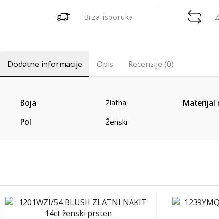
Brza isporuka
Z
Dodatne informacije
Opis
Recenzije (0)
Boja
Materijal 
Zlatna
Pol
Ženski