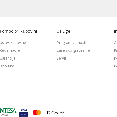
Pomoć pri kupovini
Usluge
I
Uslovi kupovine
Program vernosti
O
Reklamacije
Lasersko graviranje
P
Garancija
Servis
K
Isporuka
P