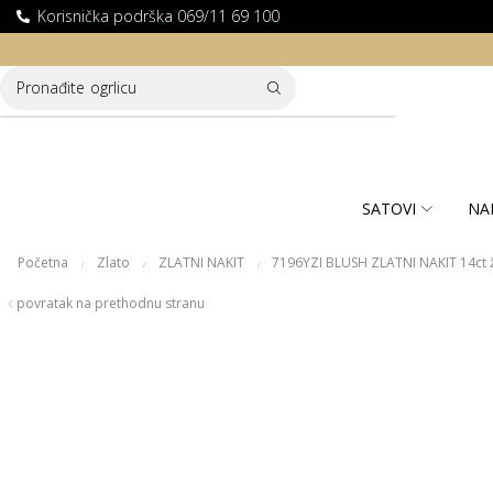
Korisnička podrška 069/11 69 100
LATNA DOSTAVA ZA KUPOVINE PREKO 10.000 RSD
Pronađite
ogrlicu
SATOVI
NA
Početna
Zlato
ZLATNI NAKIT
7196YZI BLUSH ZLATNI NAKIT 14ct 
/
/
/
povratak na prethodnu stranu