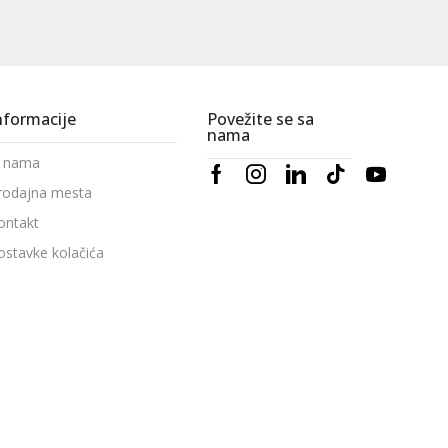
nformacije
Povežite se sa
nama
 nama
rodajna mesta
ontakt
ostavke kolačića