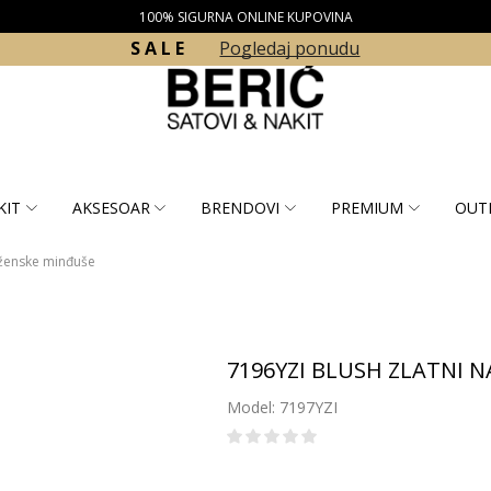
100% SIGURNA ONLINE KUPOVINA
S A L E
Pogledaj ponudu
KIT
AKSESOAR
BRENDOVI
PREMIUM
OUT
ženske minđuše
7196YZI BLUSH ZLATNI NA
Model: 7197YZI