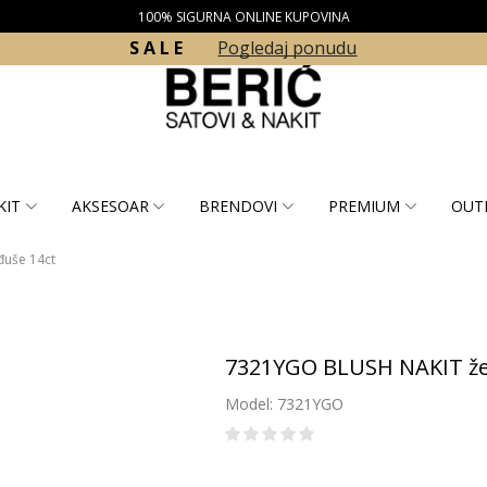
100% SIGURNA ONLINE KUPOVINA
S A L E
Pogledaj ponudu
KIT
AKSESOAR
BRENDOVI
PREMIUM
OUT
uše 14ct
7321YGO BLUSH NAKIT že
Model: 7321YGO