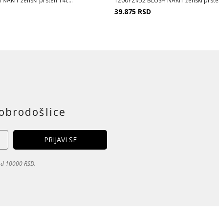
NAKIT ženski prsten 14c...
1200YZI/52 BLUSH NAKIT ženski prsten
39.875
RSD
obrodošlice
 od 10000 RSD.