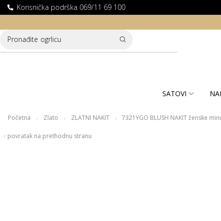
Korisnička podrška 069/11 69 100
LATNA DOSTAVA ZA KUPOVINE PREKO 10.000 RSD
Pronađite
ogrlicu
SATOVI
NA
Početna
Zlato
ZLATNI NAKIT
7321YGO BLUSH NAKIT ženske minđ
/
/
/
povratak na prethodnu stranu