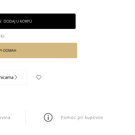
DODAJ U KORPU
ILI
PI ODMAH
nicama
ovina
Pomoć pri kupovini