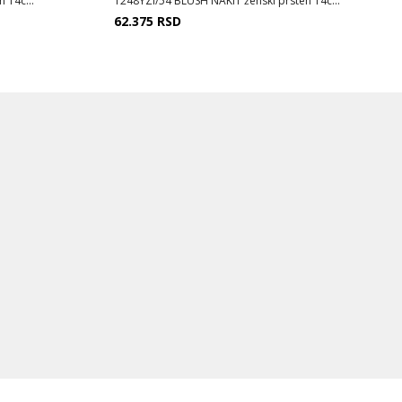
 14c...
1248YZI/54 BLUSH NAKIT ženski prsten 14c...
62.375
RSD