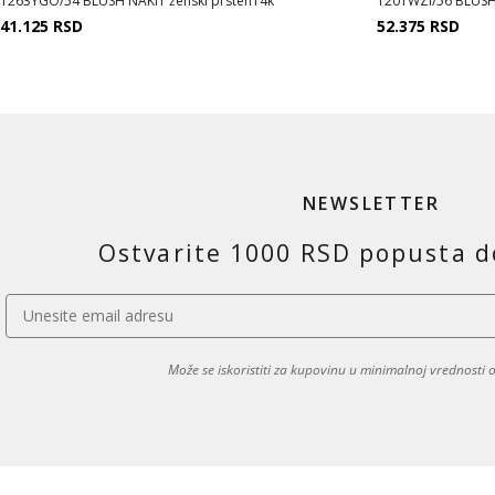
1263YGO/54 BLUSH NAKIT ženski prsten14k
1201WZI/56 BLUSH 
41.125
RSD
52.375
RSD
NEWSLETTER
Ostvarite 1000 RSD popusta d
Može se iskoristiti za kupovinu u minimalnoj vrednosti