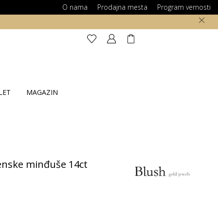
O nama
Prodajna mesta
Program vernosti
LET
MAGAZIN
nske minđuše 14ct