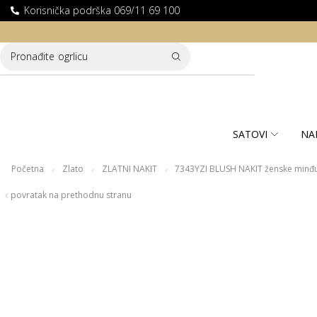
Korisnička podrška 069/11 69 100
LATNA DOSTAVA ZA KUPOVINE PREKO 10.000 RSD
Pronađite
ogrlicu
SATOVI
NA
Početna
Zlato
ZLATNI NAKIT
7343YZI BLUSH NAKIT ženske minđu
/
/
/
povratak na prethodnu stranu