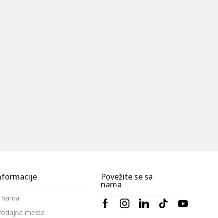
nformacije
Povežite se sa
nama
 nama
rodajna mesta