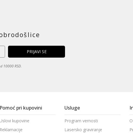
obrodošlice
 od 10000 RSD.
Pomoć pri kupovini
Usluge
I
Uslovi kupovine
Program vernosti
O
Reklamacije
Lasersko graviranje
P