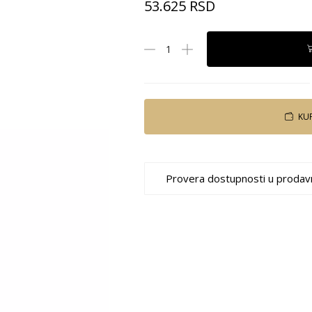
53.625
RSD
KU
Provera dostupnosti u prodav