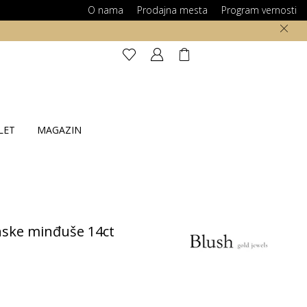
O nama
Prodajna mesta
Program vernosti
LET
MAGAZIN
ske minđuše 14ct