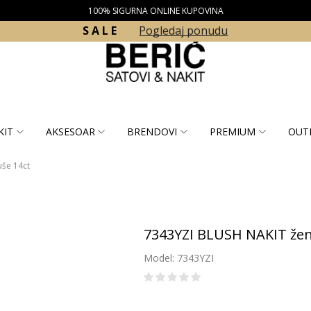
100% SIGURNA ONLINE KUPOVINA
S A L E
Pogledaj ponudu
KIT
AKSESOAR
BRENDOVI
PREMIUM
OUT
še 14ct
7343YZI BLUSH NAKIT žen
Model: 7343YZI