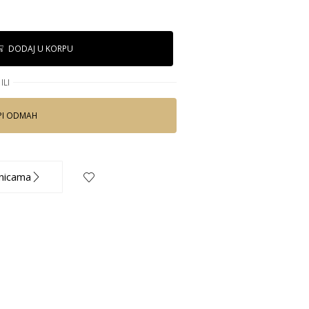
DODAJ U KORPU
ILI
PI ODMAH
nicama