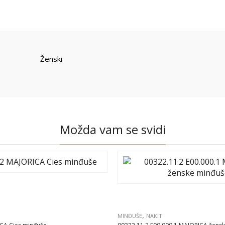
Ženski
Možda vam se svidi
,
MINĐUŠE
NAKIT