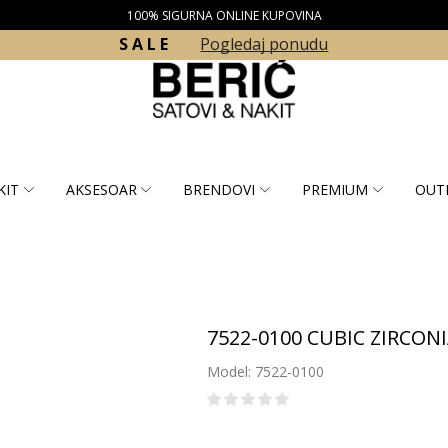
100% SIGURNA ONLINE KUPOVINA
S A L E
Pogledaj ponudu
KIT
AKSESOAR
BRENDOVI
PREMIUM
OUT
7522-0100 CUBIC ZIRCON
Model: 7522-0100