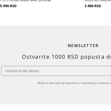
11273 OLIVER WEBER NAKIT privezak
00320.06.2 MAJORI
5.990
RSD
3.960
RSD
NEWSLETTER
Ostvarite 1000 RSD popusta d
Može se iskoristiti za kupovinu u minimalnoj vrednosti