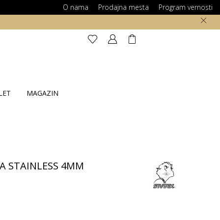
O nama
Prodajna mesta
Program vernosti
LET
MAGAZIN
IA STAINLESS 4MM