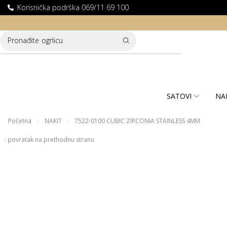
Korisnička podrška 069/11 69 100
LATNA DOSTAVA ZA KUPOVINE PREKO 10.000 RSD
Pronađite
ogrlicu
SATOVI
NA
Početna
NAKIT
7522-0100 CUBIC ZIRCONIA STAINLESS 4MM
/
/
povratak na prethodnu stranu