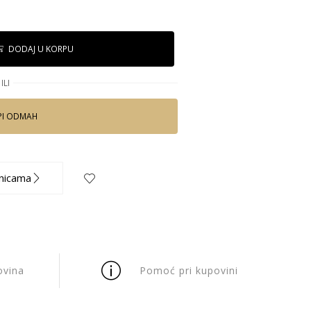
DODAJ U KORPU
ILI
PI ODMAH
nicama
ovina
Pomoć pri kupovini