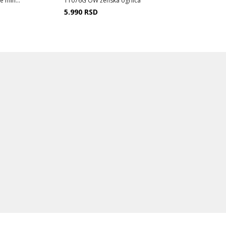
 min...
11076G OW ženska ogrlica
5.990
RSD