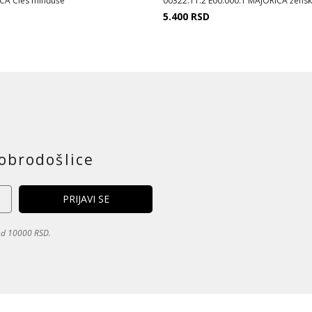
CA Cies minđuše
00322.11.2 E00.000.1 MAJORICA ženske
5.400
RSD
obrodošlice
 od 10000 RSD.