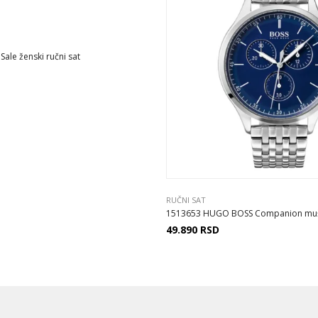
ale ženski ručni sat
RUČNI SAT
1513653 HUGO BOSS Companion muški
49.890
RSD