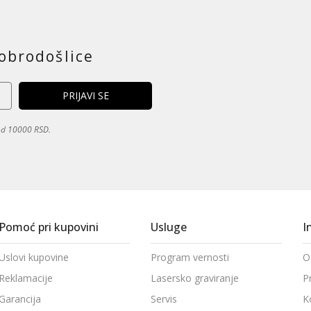
obrodošlice
 od 10000 RSD.
Pomoć pri kupovini
Usluge
I
Uslovi kupovine
Program vernosti
O
Reklamacije
Lasersko graviranje
P
Garancija
Servis
K