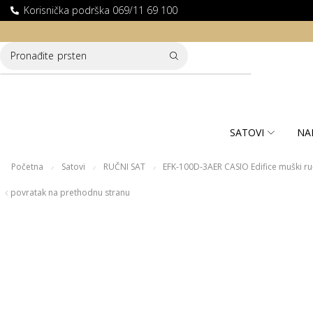
Korisnička podrška 069/11 69 100
100% SIGURNA ONLINE KUPOVINA
Pronađite
SATOVI
NA
Početna
Satovi
RUČNI SAT
EFK-100D-3AER CASIO Edifice muški ru
/
/
/
povratak na prethodnu stranu