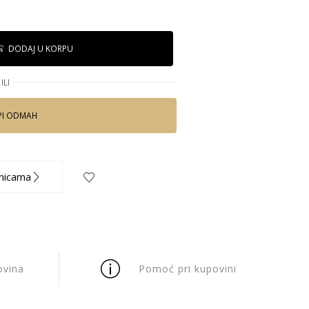
DODAJ U KORPU
ILI
PI ODMAH
nicama
ovina
Pomoć pri kupovini