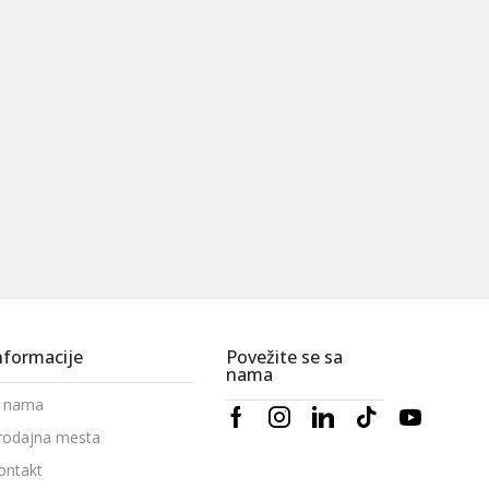
nformacije
Povežite se sa
nama
 nama
rodajna mesta
ontakt