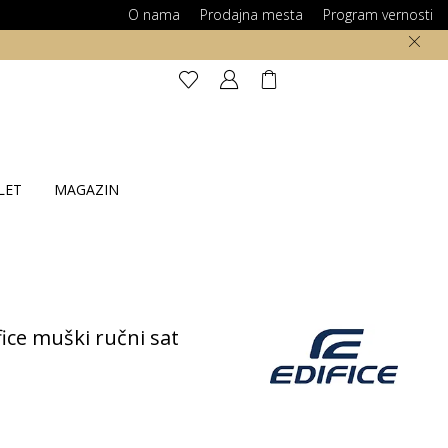
O nama
Prodajna mesta
Program vernosti
100% SIGURNA ONLINE KUPOVINA
LET
MAGAZIN
ice muški ručni sat