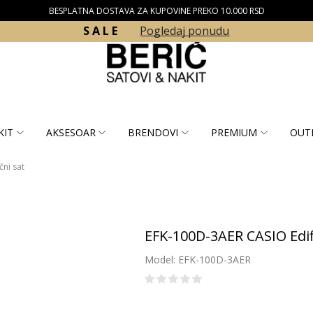
BESPLATNA DOSTAVA ZA KUPOVINE PREKO 10.000 RSD
S A L E
Pogledaj ponudu
KIT
AKSESOAR
BRENDOVI
PREMIUM
OUT
čni sat
EFK-100D-3AER CASIO Edif
Model: EFK-100D-3AER