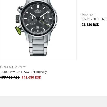
RUČNI SAT
17231-700 BERING S
23.480
RSD
,
RUČNI SAT
OUTLET
10302 3MV GIN EDOX- Chronorally
177.100
RSD
141.680
RSD