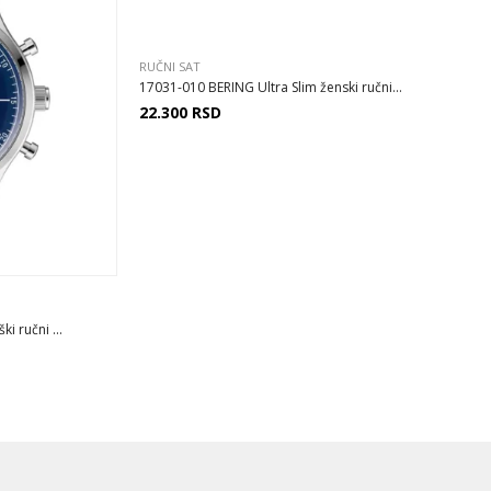
RUČNI SAT
17031-010 BERING Ultra Slim ženski ručni...
22.300
RSD
 ručni ...