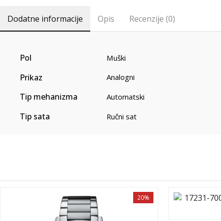
Dodatne informacije
Opis
Recenzije (0)
Pol
Muški
Prikaz
Analogni
Tip mehanizma
Automatski
Tip sata
Ručni sat
20%