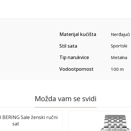
Materijal kućišta
Nerđajući 
Stil sata
Sportski
Tip narukvice
Metalna
Vodootpornost
100 m
Možda vam se svidi