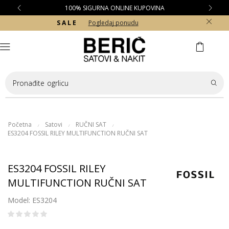
100% SIGURNA ONLINE KUPOVINA
S A L E
Pogledaj ponudu
Pronađite
ogrlicu
Početna
Satovi
RUČNI SAT
/
/
/
ES3204 FOSSIL RILEY MULTIFUNCTION RUČNI SAT
ES3204 FOSSIL RILEY
MULTIFUNCTION RUČNI SAT
Model: ES3204