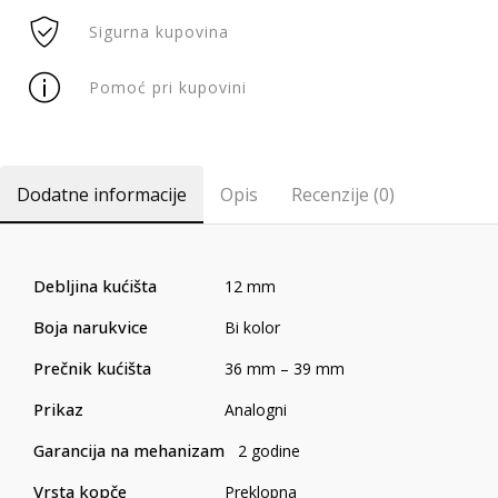
Sigurna kupovina
Pomoć pri kupovini
Dodatne informacije
Opis
Recenzije (0)
Debljina kućišta
12 mm
Boja narukvice
Bi kolor
Prečnik kućišta
36 mm – 39 mm
Prikaz
Analogni
Garancija na mehanizam
2 godine
Vrsta kopče
Preklopna