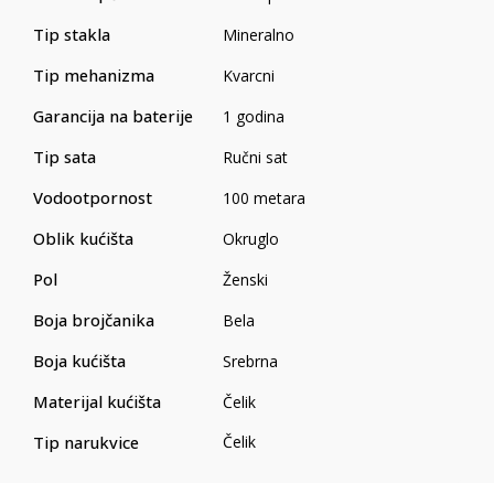
Tip stakla
Mineralno
Tip mehanizma
Kvarcni
Garancija na baterije
1 godina
Tip sata
Ručni sat
Vodootpornost
100 metara
Oblik kućišta
Okruglo
Pol
Ženski
Boja brojčanika
Bela
Boja kućišta
Srebrna
Materijal kućišta
Čelik
Tip narukvice
Čelik