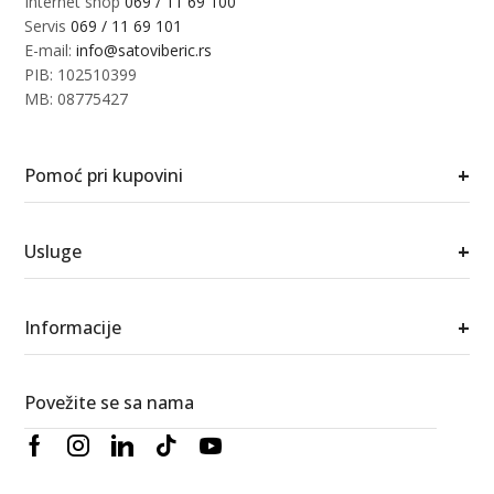
Internet shop
069 / 11 69 100
Servis
069 / 11 69 101
E-mail:
info@satoviberic.rs
PIB: 102510399
MB: 08775427
+
Pomoć pri kupovini
+
Usluge
+
Informacije
Povežite se sa nama