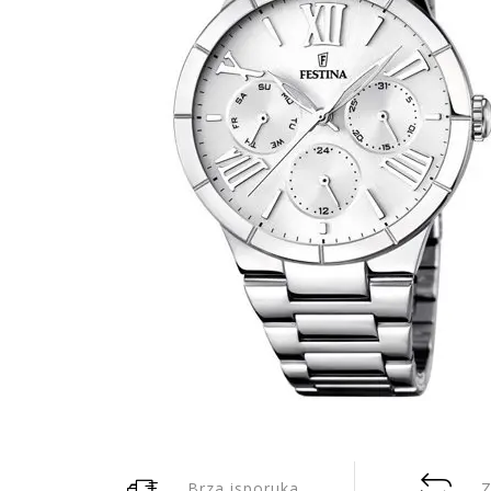
Brza isporuka
Z