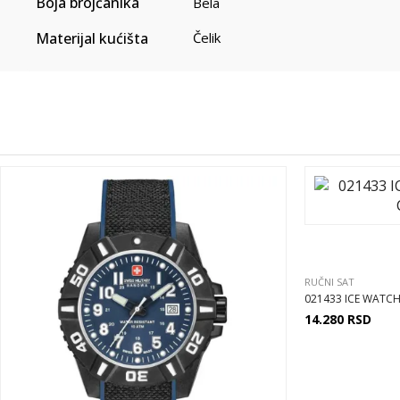
Boja brojčanika
Bela
Materijal kućišta
Čelik
RUČNI SAT
021433 ICE WATCH 
14.280
RSD