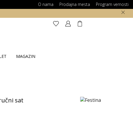
O nama
Prodajna mesta
Program vernosti
LET
MAGAZIN
ručni sat