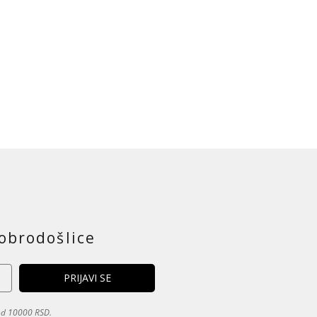
obrodošlice
 od 10000 RSD.