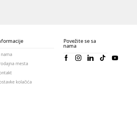
nformacije
Povežite se sa
nama
 nama
rodajna mesta
ontakt
ostavke kolačića