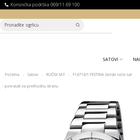
Korisnička podrška 069/11 69 100
LATNA DOSTAVA ZA KUPOVINE PREKO 10.000 RSD
Pronađite
ogrlicu
SATOVI
NA
Početna
Satovi
RUČNI SAT
F16716/1 FESTINA ženski ručni sat
/
/
/
povratak na prethodnu stranu