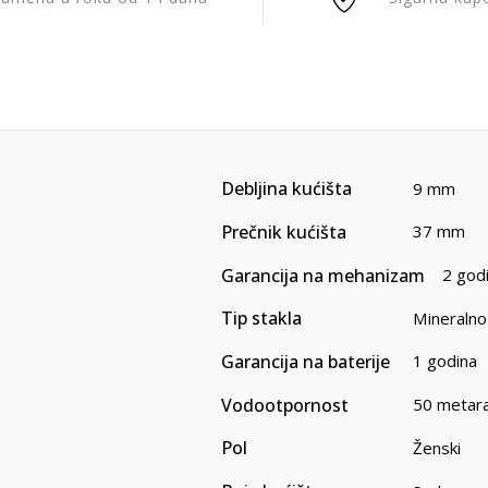
Debljina kućišta
9 mm
Prečnik kućišta
37 mm
Garancija na mehanizam
2 god
Tip stakla
Mineralno
Garancija na baterije
1 godina
Vodootpornost
50 metar
Pol
Ženski