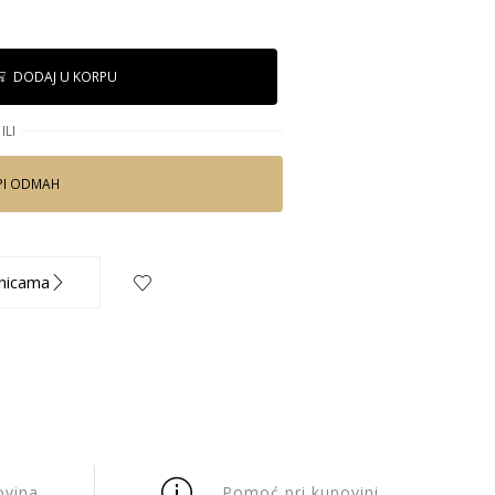
DODAJ U KORPU
ILI
PI ODMAH
nicama
ovina
Pomoć pri kupovini