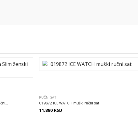
RUČNI SAT
ni...
019872 ICE WATCH muški ručni sat
11.880
RSD