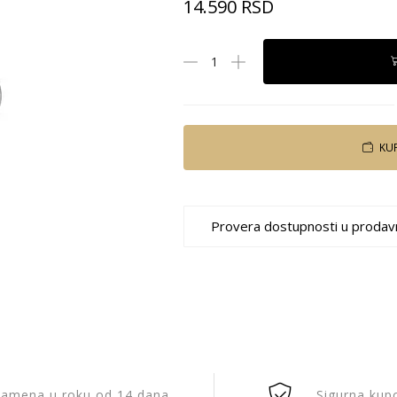
14.590
RSD
KU
Provera dostupnosti u prodav
amena u roku od 14 dana
Sigurna kup