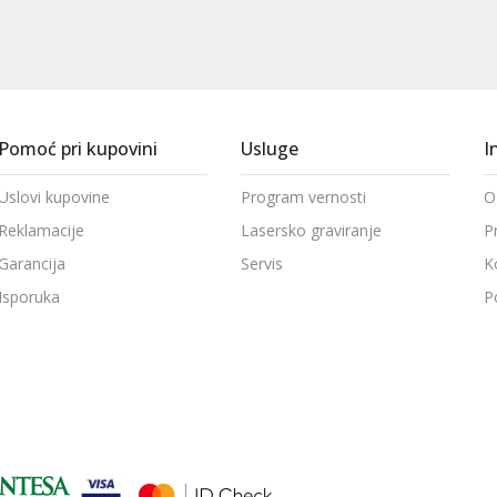
Pomoć pri kupovini
Usluge
I
Uslovi kupovine
Program vernosti
O
Reklamacije
Lasersko graviranje
P
Garancija
Servis
K
Isporuka
P