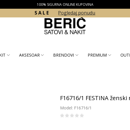
100% SIGURNA ONLINE KUPOVINA
S A L E
Pogledaj ponudu
KIT
AKSESOAR
BRENDOVI
PREMIUM
OUT
F16716/1 FESTINA ženski 
Model: F16716/1