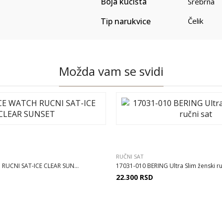
Boja kućišta
Srebrna
Tip narukvice
Čelik
Možda vam se svidi
RUČNI SAT
RUCNI SAT-ICE CLEAR SUN...
17031-010 BERING Ultra Slim ženski ruč
22.300
RSD