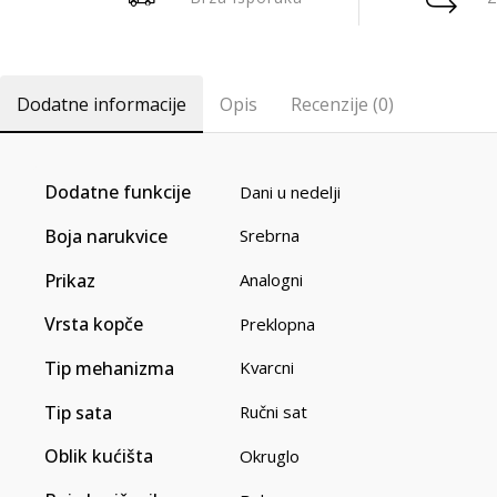
Dodatne informacije
Opis
Recenzije (0)
Dodatne funkcije
Dani u nedelji
Boja narukvice
Srebrna
Prikaz
Analogni
Vrsta kopče
Preklopna
Tip mehanizma
Kvarcni
Tip sata
Ručni sat
Oblik kućišta
Okruglo