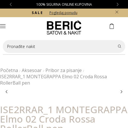
100% SIGURNA ONLINE KUPOVINA
S A L E
Pogledaj ponudu
Pronađite
ogrlicu
Početna
Aksesoar
Pribor za pisanje
/
/
/
ISE2RRAR_1 MONTEGRAPPA Elmo 02 Croda Rossa
RollerBall pen
ISE2RRAR_1 MONTEGRAPPA
Elmo 02 Croda Rossa