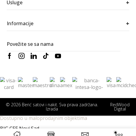
+
Usluge
+
Informacije
Povežite se sa nama
© 2026 Berić satovi i nakit. Sva prava zadržana.
RedWood
Izrada
Digital
Dostupno u maloprodajnim objektima
BIG CEE Novi Sad
Sentandrejski put 11
Novi Sad
Detaljnije