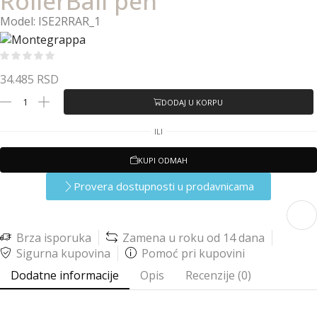
RollerBall pen
Model: ISE2RRAR_1
34.485
RSD
DODAJ U KORPU
ILI
KUPI ODMAH
Provera dostupnosti u prodavnicama
Brza isporuka
Zamena u roku od 14 dana
Sigurna kupovina
Pomoć pri kupovini
Dodatne informacije
Opis
Recenzije (0)