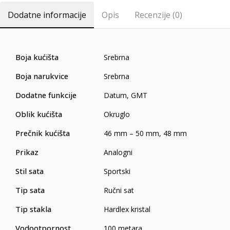
Dodatne informacije
Opis
Recenzije (0)
Boja kućišta
Srebrna
Boja narukvice
Srebrna
Dodatne funkcije
Datum
,
GMT
Oblik kućišta
Okruglo
Prečnik kućišta
46 mm – 50 mm
,
48 mm
Prikaz
Analogni
Stil sata
Sportski
Tip sata
Ručni sat
Tip stakla
Hardlex kristal
Vodootpornost
100 metara