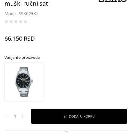
muški ručni sat
Model: SSK023K1
66.150
RSD
Varijante proizvoda
DODAJ U KORPU
ILI