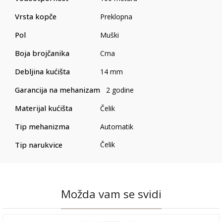
Vrsta kopče
Preklopna
Pol
Muški
Boja brojčanika
Crna
Debljina kućišta
14 mm
Garancija na mehanizam
2 godine
Materijal kućišta
Čelik
Tip mehanizma
Automatik
Tip narukvice
Čelik
Možda vam se svidi