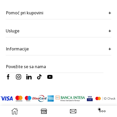
+
Pomoć pri kupovini
+
Usluge
+
Informacije
Povežite se sa nama
© 2026 Berić satovi i nakit. Sva prava zadržana.
RedWood