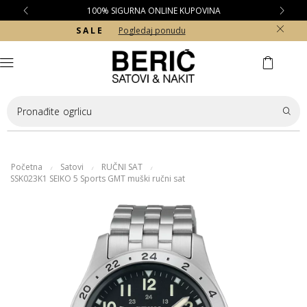
100% SIGURNA ONLINE KUPOVINA
S A L E
Pogledaj ponudu
Pronađite
ogrlicu
Početna
Satovi
RUČNI SAT
/
/
/
SSK023K1 SEIKO 5 Sports GMT muški ručni sat