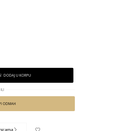
DODAJ U KORPU
ILI
PI ODMAH
nicama