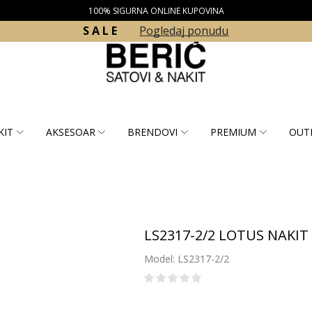
100% SIGURNA ONLINE KUPOVINA
S A L E
Pogledaj ponudu
KIT
AKSESOAR
BRENDOVI
PREMIUM
OUT
LS2317-2/2 LOTUS NAKIT 
Model: LS2317-2/2