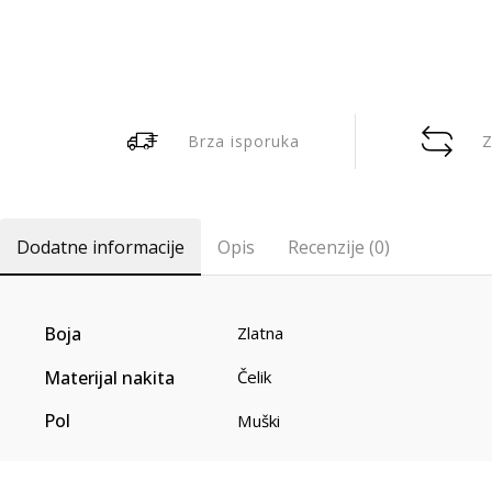
Brza isporuka
Z
Dodatne informacije
Opis
Recenzije (0)
Boja
Zlatna
Materijal nakita
Čelik
Pol
Muški