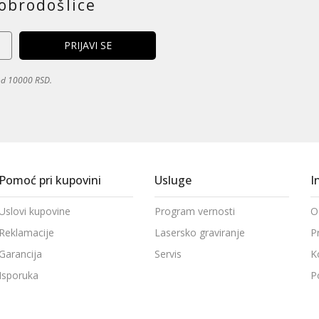
obrodošlice
 od 10000 RSD.
Pomoć pri kupovini
Usluge
I
Uslovi kupovine
Program vernosti
O
Reklamacije
Lasersko graviranje
P
Garancija
Servis
K
Isporuka
P