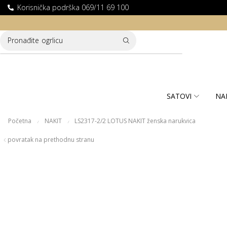
Korisnička podrška 069/11 69 100
LATNA DOSTAVA ZA KUPOVINE PREKO 10.000 RSD
Pronađite
ogrlicu
SATOVI
NA
Početna
NAKIT
LS2317-2/2 LOTUS NAKIT ženska narukvica
/
/
povratak na prethodnu stranu