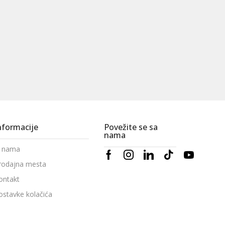
nformacije
Povežite se sa
nama
 nama
rodajna mesta
ontakt
ostavke kolačića