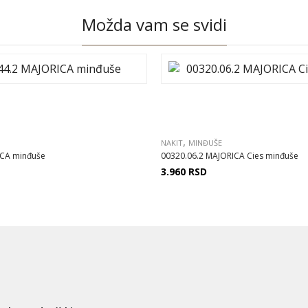
Možda vam se svidi
,
NAKIT
MINĐUŠE
ICA minđuše
00320.06.2 MAJORICA Cies minđuše
3.960
RSD