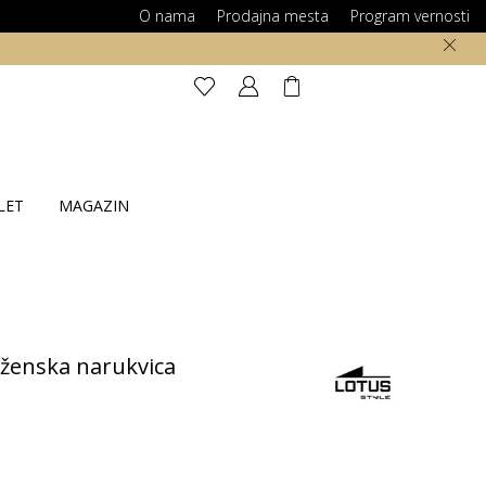
O nama
Prodajna mesta
Program vernosti
LET
MAGAZIN
ženska narukvica