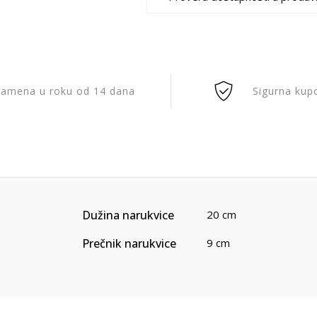
amena u roku od 14 dana
Sigurna kup
Dužina narukvice
20 cm
Prečnik narukvice
9 cm