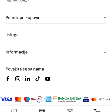
MB: 08775427
+
Pomoć pri kupovini
+
Usluge
+
Informacije
Povežite se sa nama