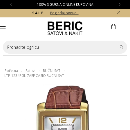
100% SIGURNA ONLINE KUPOVINA
S A L E
Pogledaj ponudu
Pronađite
ogrlicu
Početna
Satovi
RUČNI SAT
/
/
/
LTP-1234PGL-7AEF CASIO RUCNI SAT