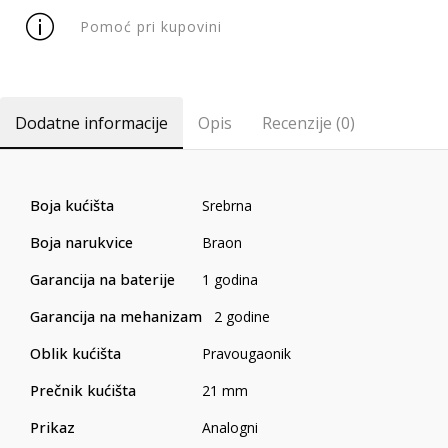
Pomoć pri kupovini
Dodatne informacije
Opis
Recenzije (0)
Boja kućišta
Srebrna
Boja narukvice
Braon
Garancija na baterije
1 godina
Garancija na mehanizam
2 godine
Oblik kućišta
Pravougaonik
Prečnik kućišta
21 mm
Prikaz
Analogni