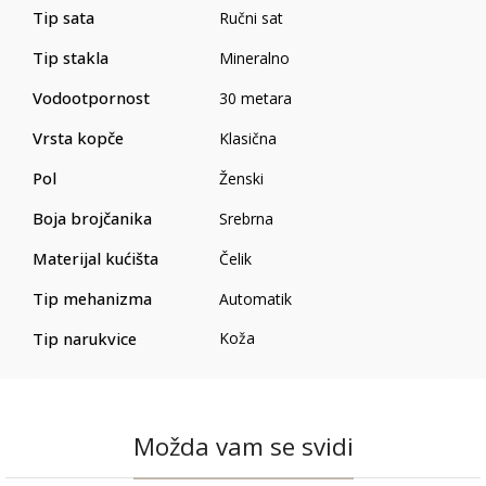
Tip sata
Ručni sat
Tip stakla
Mineralno
Vodootpornost
30 metara
Vrsta kopče
Klasična
Pol
Ženski
Boja brojčanika
Srebrna
Materijal kućišta
Čelik
Tip mehanizma
Automatik
Tip narukvice
Koža
Možda vam se svidi