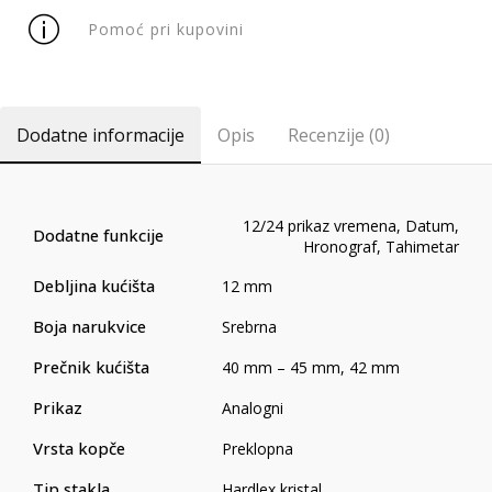
Pomoć pri kupovini
Dodatne informacije
Opis
Recenzije (0)
12/24 prikaz vremena
,
Datum
,
Dodatne funkcije
Hronograf
,
Tahimetar
Debljina kućišta
12 mm
Boja narukvice
Srebrna
Prečnik kućišta
40 mm – 45 mm
,
42 mm
Prikaz
Analogni
Vrsta kopče
Preklopna
Tip stakla
Hardlex kristal