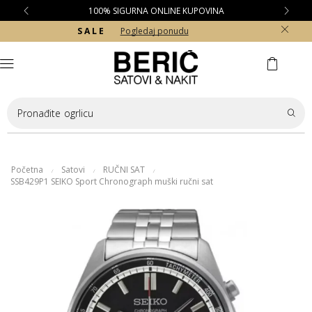
100% SIGURNA ONLINE KUPOVINA
S A L E
Pogledaj ponudu
Pronađite
ogrlicu
Početna
Satovi
RUČNI SAT
/
/
/
SSB429P1 SEIKO Sport Chronograph muški ručni sat